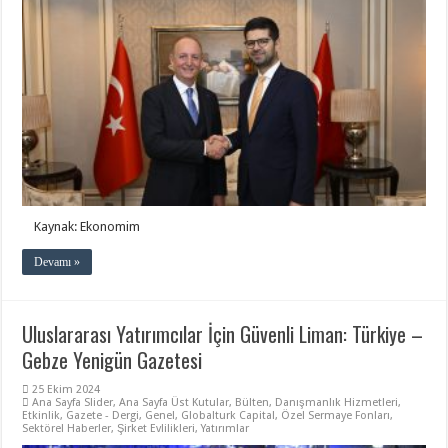
Kaynak: Ekonomim
Devamı »
Uluslararası Yatırımcılar İçin Güvenli Liman: Türkiye –
Gebze Yenigün Gazetesi
25 Ekim 2024
Ana Sayfa Slider
,
Ana Sayfa Üst Kutular
,
Bülten
,
Danışmanlık Hizmetleri
,
Etkinlik
,
Gazete - Dergi
,
Genel
,
Globalturk Capital
,
Özel Sermaye Fonları
,
Sektörel Haberler
,
Şirket Evlilikleri
,
Yatırımlar