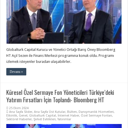
Globalturk Capital Kurucu ve Yönetici Ortağı Barış Öney Bloomberg
HT Açıl Sezen ile Finans Merkezi programına konuk oldu. Programı
izlemek isteyenler buradan ulaşabilirler.
Devamı »
Küresel Özel Sermaye Fon Yöneticileri Türkiye’deki
Yatırım Fırsatları İçin Toplandı- Bloomberg HT
25 Ekim 2024
Ana Sayfa Slider
,
Ana Sayfa Üst Kutular
,
Bülten
,
Danışmanlık Hizmetleri
,
Etkinlik
,
Genel
,
Globalturk Capital
,
İnternet Haber
,
Özel Sermaye Fonları
,
Sektörel Haberler
,
Şirket Evlilikleri
,
Yatırımlar