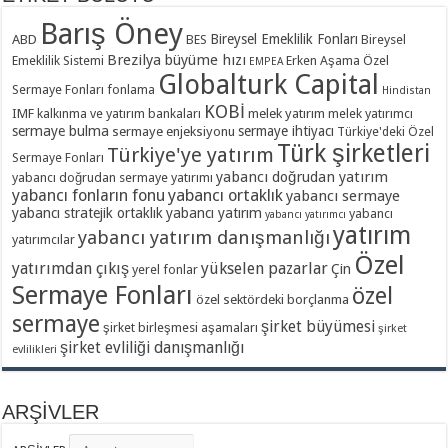
23 Ekim 2024
Barış Öney
Barış Öney – Özlem Doğaner ile Paranın Yönü A Para Tv
Bireysel Emeklilik Fonları
ABD
BES
Bireysel
22 Ekim 2024
Brezilya
büyüme hızı
Emeklilik Sistemi
Erken Aşama Özel
EMPEA
Globalturk Capital
Barış Öney – Özlem Doğaner ile Paranın Yönü A Para Tv
Sermaye Fonları
fonlama
Hindistan
KOBİ
1 Mart 2024
IMF
kalkınma ve yatırım bankaları
melek yatırım
melek yatırımcı
sermaye bulma
sermaye ihtiyacı
sermaye enjeksiyonu
Türkiye'deki Özel
Küresel Fonlara Türkiye’de Yatırıma Davet – Posta Gazetesi
Türk şirketleri
Türkiye'ye yatırım
Sermaye Fonları
28 Şubat 2024
yabancı doğrudan yatırım
yabancı doğrudan sermaye yatırımı
Uluslararası Yatırımcıya Türk Ekonomisini Anlattı – Dünya Gazetesi
yabancı fonların fonu
yabancı ortaklık
yabancı sermaye
yabancı stratejik ortaklık
yabancı yatırım
yabancı
28 Şubat 2024
yabancı yatırımcı
yatırım
yabancı yatırım danışmanlığı
yatırımcılar
Cevdet Yılmaz: Hedefimiz Yatırımın Kalitesini Artırmak – Hürriyet Gazetesi
Özel
yatırımdan çıkış
yükselen pazarlar
28 Şubat 2024
Çin
yerel fonlar
Ekotürk TV – 21 Kasım 2019
Sermaye Fonları
özel
Cumhurbaşkanlığı Yatırım Ofisi Başkanı Dağlıoğlu: Globalturk Capital’in
özel sektördeki borçlanma
etkinliği son derece verimli geçti
sermaye
şirket büyümesi
şirket birleşmesi aşamaları
şirket
28 Şubat 2024
şirket evliliği danışmanlığı
evlilikleri
ARŞİVLER