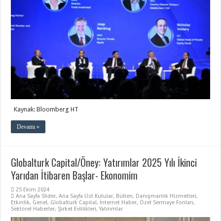
Kaynak: Bloomberg HT
Devamı »
Globalturk Capital/Öney: Yatırımlar 2025 Yılı İkinci
Yarıdan İtibaren Başlar- Ekonomim
25 Ekim 2024
Ana Sayfa Slider
,
Ana Sayfa Üst Kutular
,
Bülten
,
Danışmanlık Hizmetleri
,
Etkinlik
,
Genel
,
Globalturk Capital
,
İnternet Haber
,
Özel Sermaye Fonları
,
Sektörel Haberler
,
Şirket Evlilikleri
,
Yatırımlar