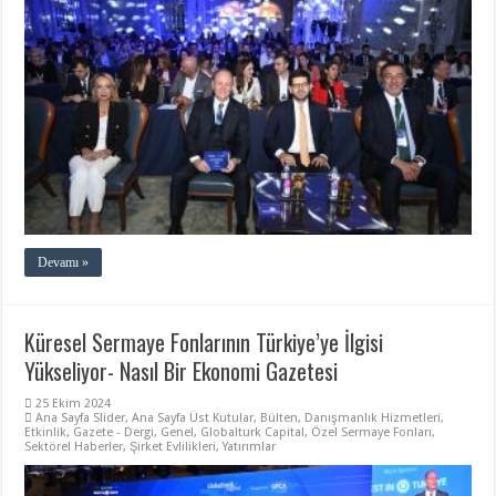
Devamı »
Küresel Sermaye Fonlarının Türkiye’ye İlgisi
Yükseliyor- Nasıl Bir Ekonomi Gazetesi
25 Ekim 2024
Ana Sayfa Slider
,
Ana Sayfa Üst Kutular
,
Bülten
,
Danışmanlık Hizmetleri
,
Etkinlik
,
Gazete - Dergi
,
Genel
,
Globalturk Capital
,
Özel Sermaye Fonları
,
Sektörel Haberler
,
Şirket Evlilikleri
,
Yatırımlar