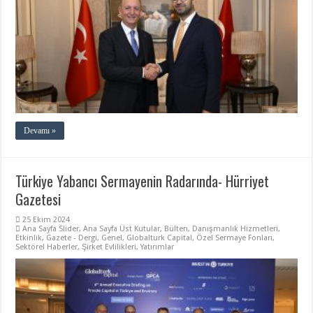
Devamı »
Türkiye Yabancı Sermayenin Radarında- Hürriyet
Gazetesi
25 Ekim 2024
Ana Sayfa Slider
,
Ana Sayfa Üst Kutular
,
Bülten
,
Danışmanlık Hizmetleri
,
Etkinlik
,
Gazete - Dergi
,
Genel
,
Globalturk Capital
,
Özel Sermaye Fonları
,
Sektörel Haberler
,
Şirket Evlilikleri
,
Yatırımlar