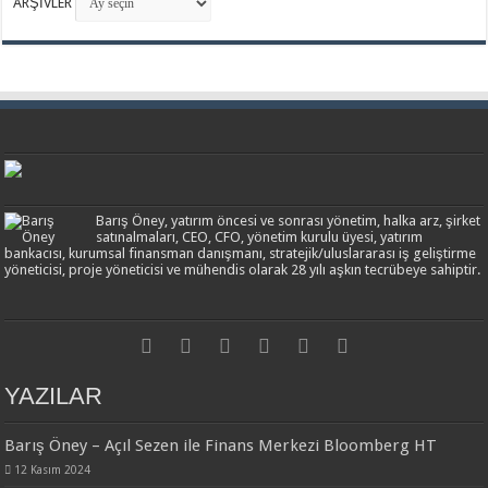
ARŞİVLER
Bloomberg HT - 15 Mayıs 2019
Barış Öney, yatırım öncesi ve sonrası yönetim, halka arz, şirket
satınalmaları, CEO, CFO, yönetim kurulu üyesi, yatırım
bankacısı, kurumsal finansman danışmanı, stratejik/uluslararası iş geliştirme
yöneticisi, proje yöneticisi ve mühendis olarak 28 yılı aşkın tecrübeye sahiptir.
YAZILAR
Bloomberg HT - 7 Ocak 2019
Barış Öney – Açıl Sezen ile Finans Merkezi Bloomberg HT
12 Kasım 2024