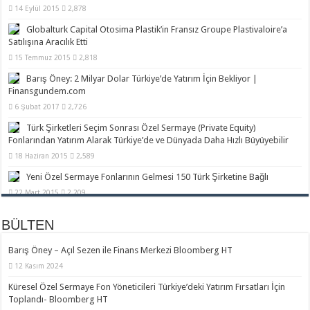
14 Eylül 2015
2,878
EMPEA & Globalturk Capital 4.Yıllık Konferansı Teaser Video – 5
Globalturk Capital Otosima Plastik’in Fransız Groupe Plastivaloire’a
Aralık 2019
Satılışına Aracılık Etti
15 Temmuz 2015
2,818
Barış Öney: 2 Milyar Dolar Türkiye’de Yatırım İçin Bekliyor |
Finansgundem.com
6 Şubat 2017
2,726
Türk Şirketleri Seçim Sonrası Özel Sermaye (Private Equity)
Fonlarından Yatırım Alarak Türkiye’de ve Dünyada Daha Hızlı Büyüyebilir
18 Haziran 2015
2,589
Yeni Özel Sermaye Fonlarının Gelmesi 150 Türk Şirketine Bağlı
22 Mart 2015
2,209
Türkiye’ye 5 Ayda 5 Kıtadan Yatırım | Hurriyet.com.tr
BÜLTEN
Bloomberg HT – 10 Aralık 2019
7 Ağustos 2017
2,126
Barış Öney – Açıl Sezen ile Finans Merkezi Bloomberg HT
Yabancı Stratejik Ortaklık Düşünen KOBİ’ler Bu Konuda Nasıl Yol
Alabilir?
12 Kasım 2024
6 Eylül 2014
2,072
Küresel Özel Sermaye Fon Yöneticileri Türkiye’deki Yatırım Fırsatları İçin
Toplandı- Bloomberg HT
DEİK Türkiye-ABD İş Konseyi 30. Yıl Sempozyumu