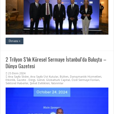
Devamı »
2 Trilyon $’lık Küresel Sermaye İstanbul’da Buluştu –
Dünya Gazetesi
25 Ekim 2024
Ana Sayfa Slider
,
Ana Sayfa Üst Kutular
,
Bülten
,
Danışmanlık Hizmetleri
,
Etkinlik
,
Gazete - Dergi
,
Genel
,
Globalturk Capital
,
Özel Sermaye Fonları
,
Sektörel Haberler
,
Şirket Evlilikleri
,
Yatırımlar