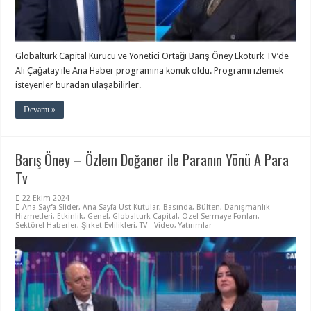
Globalturk Capital Kurucu ve Yönetici Ortağı Barış Öney Ekotürk TV’de
Ali Çağatay ile Ana Haber programına konuk oldu. Programı izlemek
isteyenler buradan ulaşabilirler.
Devamı »
Barış Öney – Özlem Doğaner ile Paranın Yönü A Para
Tv
22 Ekim 2024
Ana Sayfa Slider
,
Ana Sayfa Üst Kutular
,
Basında
,
Bülten
,
Danışmanlık
Hizmetleri
,
Etkinlik
,
Genel
,
Globalturk Capital
,
Özel Sermaye Fonları
,
Sektörel Haberler
,
Şirket Evlilikleri
,
TV - Video
,
Yatırımlar