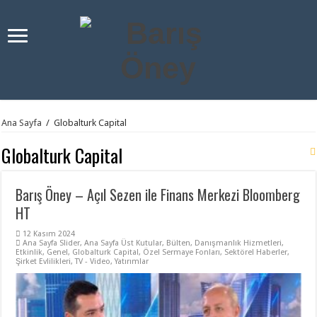
Ana Sayfa
/
Globalturk Capital
Globalturk Capital
Barış Öney – Açıl Sezen ile Finans Merkezi Bloomberg
HT
12 Kasım 2024
Ana Sayfa Slider
,
Ana Sayfa Üst Kutular
,
Bülten
,
Danışmanlık Hizmetleri
,
Etkinlik
,
Genel
,
Globalturk Capital
,
Özel Sermaye Fonları
,
Sektörel Haberler
,
Şirket Evlilikleri
,
TV - Video
,
Yatırımlar