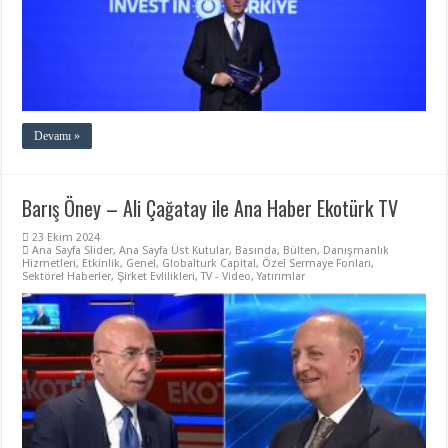
Devamı »
Barış Öney – Ali Çağatay ile Ana Haber Ekotürk TV
23 Ekim 2024
Ana Sayfa Slider
,
Ana Sayfa Üst Kutular
,
Basında
,
Bülten
,
Danışmanlık
Hizmetleri
,
Etkinlik
,
Genel
,
Globalturk Capital
,
Özel Sermaye Fonları
,
Sektörel Haberler
,
Şirket Evlilikleri
,
TV - Video
,
Yatırımlar