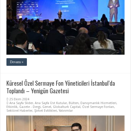
Devamı »
Küresel Özel Sermaye Fon Yöneticileri İstanbul’da
Toplandı – Yenigün Gazetesi
25 Ekim 2024
Ana Sayfa Slider
,
Ana Sayfa Üst Kutular
,
Bülten
,
Danışmanlık Hizmetleri
,
Etkinlik
,
Gazete - Dergi
,
Genel
,
Globalturk Capital
,
Özel Sermaye Fonları
,
Sektörel Haberler
,
Şirket Evlilikleri
,
Yatırımlar