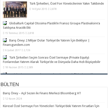
Türk Şirketleri, Özel Fon Yöneticilerinin Yakın Takibinde
14 Eylül 2015
2,878
EMPEA & Globalturk Capital 4.Yıllık Konferansı Teaser Video – 5
Aralık 2019
Globalturk Capital Otosima Plastik’in Fransız Groupe Plastivaloire’a
Satılışına Aracılık Etti
15 Temmuz 2015
2,818
Barış Öney: 2 Milyar Dolar Türkiye’de Yatırım İçin Bekliyor |
Finansgundem.com
6 Şubat 2017
2,726
Türk Şirketleri Seçim Sonrası Özel Sermaye (Private Equity)
Fonlarından Yatırım Alarak Türkiye’de ve Dünyada Daha Hızlı Büyüyebilir
18 Haziran 2015
2,589
Yeni Özel Sermaye Fonlarının Gelmesi 150 Türk Şirketine Bağlı
22 Mart 2015
2,209
BÜLTEN
Bloomberg HT – 10 Aralık 2019
Türkiye’ye 5 Ayda 5 Kıtadan Yatırım | Hurriyet.com.tr
7 Ağustos 2017
2,126
Barış Öney – Açıl Sezen ile Finans Merkezi Bloomberg HT
12 Kasım 2024
Yabancı Stratejik Ortaklık Düşünen KOBİ’ler Bu Konuda Nasıl Yol
Alabilir?
Küresel Özel Sermaye Fon Yöneticileri Türkiye’deki Yatırım Fırsatları İçin