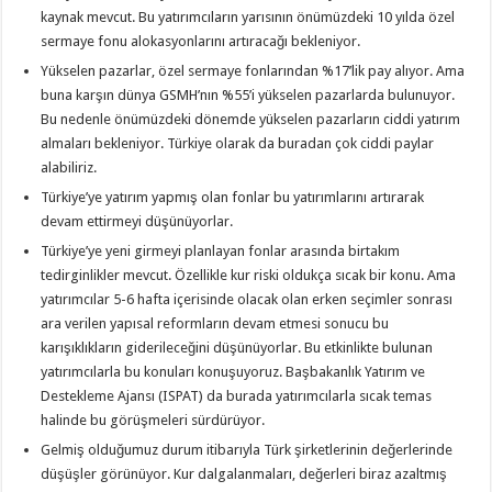
kaynak mevcut. Bu yatırımcıların yarısının önümüzdeki 10 yılda özel
sermaye fonu alokasyonlarını artıracağı bekleniyor.
Yükselen pazarlar, özel sermaye fonlarından %17’lik pay alıyor. Ama
buna karşın dünya GSMH’nın %55’i yükselen pazarlarda bulunuyor.
Bu nedenle önümüzdeki dönemde yükselen pazarların ciddi yatırım
almaları bekleniyor. Türkiye olarak da buradan çok ciddi paylar
alabiliriz.
Türkiye’ye yatırım yapmış olan fonlar bu yatırımlarını artırarak
devam ettirmeyi düşünüyorlar.
Türkiye’ye yeni girmeyi planlayan fonlar arasında birtakım
tedirginlikler mevcut. Özellikle kur riski oldukça sıcak bir konu. Ama
yatırımcılar 5-6 hafta içerisinde olacak olan erken seçimler sonrası
ara verilen yapısal reformların devam etmesi sonucu bu
karışıklıkların giderileceğini düşünüyorlar. Bu etkinlikte bulunan
yatırımcılarla bu konuları konuşuyoruz. Başbakanlık Yatırım ve
Destekleme Ajansı (ISPAT) da burada yatırımcılarla sıcak temas
halinde bu görüşmeleri sürdürüyor.
Gelmiş olduğumuz durum itibarıyla Türk şirketlerinin değerlerinde
düşüşler görünüyor. Kur dalgalanmaları, değerleri biraz azaltmış