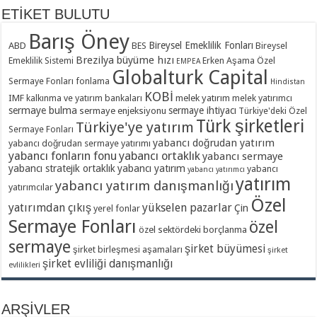
Barış Öney – Ali Çağatay ile Ana Haber Ekotürk TV
ETİKET BULUTU
4 Mart 2015
1,662
APara – 9 Aralık 2019
23 Ekim 2024
Barış Öney
Barış Öney – Özlem Doğaner ile Paranın Yönü A Para Tv
Bireysel Emeklilik Fonları
ABD
BES
Bireysel
22 Ekim 2024
Brezilya
büyüme hızı
Emeklilik Sistemi
Erken Aşama Özel
EMPEA
Globalturk Capital
Barış Öney – Özlem Doğaner ile Paranın Yönü A Para Tv
Sermaye Fonları
fonlama
Hindistan
KOBİ
1 Mart 2024
IMF
kalkınma ve yatırım bankaları
melek yatırım
melek yatırımcı
sermaye bulma
sermaye ihtiyacı
sermaye enjeksiyonu
Türkiye'deki Özel
Küresel Fonlara Türkiye’de Yatırıma Davet – Posta Gazetesi
Türk şirketleri
Türkiye'ye yatırım
Sermaye Fonları
28 Şubat 2024
yabancı doğrudan yatırım
yabancı doğrudan sermaye yatırımı
Uluslararası Yatırımcıya Türk Ekonomisini Anlattı – Dünya Gazetesi
yabancı fonların fonu
yabancı ortaklık
yabancı sermaye
yabancı stratejik ortaklık
yabancı yatırım
yabancı
28 Şubat 2024
yabancı yatırımcı
yatırım
yabancı yatırım danışmanlığı
yatırımcılar
Cevdet Yılmaz: Hedefimiz Yatırımın Kalitesini Artırmak – Hürriyet Gazetesi
Özel
yatırımdan çıkış
yükselen pazarlar
28 Şubat 2024
Çin
yerel fonlar
Ekotürk TV – 21 Kasım 2019
Sermaye Fonları
özel
Cumhurbaşkanlığı Yatırım Ofisi Başkanı Dağlıoğlu: Globalturk Capital’in
özel sektördeki borçlanma
etkinliği son derece verimli geçti
sermaye
şirket büyümesi
şirket birleşmesi aşamaları
şirket
28 Şubat 2024
şirket evliliği danışmanlığı
evlilikleri
ARŞİVLER