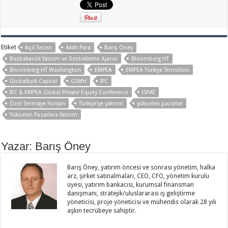
Etiket
Açıl Sezen
Akıllı Para
Barış Öney
Başbakanlık Yatırım ve Destekleme Ajansı
Bloomberg HT
Bloomberg HT Washington
EMPEA
EMPEA Türkiye Temsilcisi
Globalturk Capital
GSMH
IFC
IFC & EMPEA Global Private Equity Conference
ISPAT
Özel Sermaye Fonları
Türkiye'ye yatırım
yükselen pazarlar
Yükselen Pazarlara Yatırım
Yazar: Barış Öney
Barış Öney, yatırım öncesi ve sonrası yönetim, halka
arz, şirket satınalmaları, CEO, CFO, yönetim kurulu
üyesi, yatırım bankacısı, kurumsal finansman
danışmanı, stratejik/uluslararası iş geliştirme
yöneticisi, proje yöneticisi ve mühendis olarak 28 yılı
aşkın tecrübeye sahiptir.