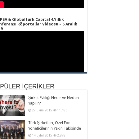
PEA & Globalturk Capital 4.Yıllık
nferansı Röportajlar Videosu – 5 Aralık
19
PÜLER İÇERİKLER
PEA & Globalturk Capital 4.Yıllık
Şirket Evliliği Nedir ve Neden
nferansı Teaser Video – 5 Aralık 2019
Yapılır?
27 Ekim 2015
11,186
Türk Şirketleri, Özel Fon
Yöneticilerinin Yakın Takibinde
14 Eylül 2015
2,878