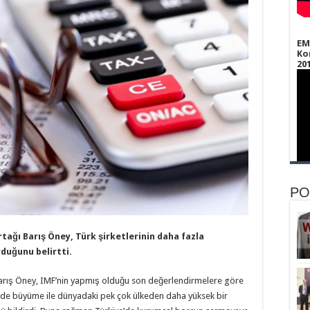
EM
Ko
20
PO
EM
Ko
tağı Barış Öney, Türk şirketlerinin daha fazla
duğunu belirtti.
 Barış Öney, IMF’nin yapmış olduğu son değerlendirmelere göre
inde büyüme ile dünyadaki pek çok ülkeden daha yüksek bir