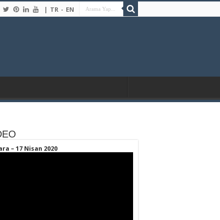
|
TR
-
EN
DEO
ara – 17 Nisan 2020