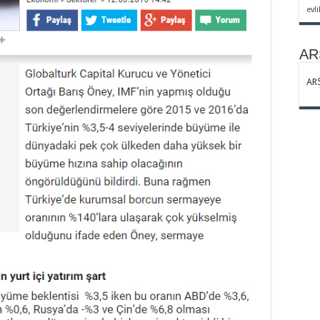
2
evli
AR
AR
Bl