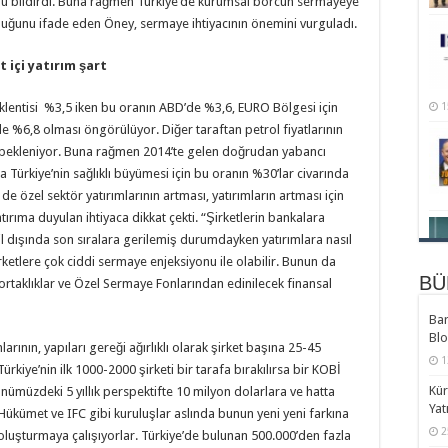
ü bildirdi. Buna rağmen Türkiye’de kurumsal borcun sermayeye
duğunu ifade eden Öney, sermaye ihtiyacının önemini vurguladı.
 içi yatırım şart
Bl
1
entisi %3,5 iken bu oranın ABD’de %3,6, EURO Bölgesi için
e %6,8 olması öngörülüyor. Diğer taraftan petrol fiyatlarının
ş bekleniyor. Buna rağmen 2014’te gelen doğrudan yabancı
 Türkiye’nin sağlıklı büyümesi için bu oranın %30’lar civarında
de özel sektör yatırımlarının artması, yatırımların artması için
yatırıma duyulan ihtiyaca dikkat çekti. “Şirketlerin bankalara
 dışında son sıralara gerilemiş durumdayken yatırımlara nasıl
ketlere çok ciddi sermaye enjeksiyonu ile olabilir. Bunun da
BÜ
ortaklıklar ve Özel Sermaye Fonlarından edinilecek finansal
Ek
Hız
Bar
1
Bl
arının, yapıları gereği ağırlıklı olarak şirket başına 25-45
1
Tür
Türkiye’nin ilk 1000-2000 şirketi bir tarafa bırakılırsa bir KOBİ
Kür
müzdeki 5 yıllık perspektifte 10 milyon dolarlara ve hatta
2
Yat
“Hükümet ve IFC gibi kuruluşlar aslında bunun yeni yeni farkına
2
 oluşturmaya çalışıyorlar. Türkiye’de bulunan 500.000’den fazla
Hur