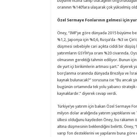
büyüme hızına sahip olacağının öngörüldüğün
oranının %140’lara ulaşarak çok yükselmiş ol
Özel Sermaye Fonlarının gelmesi için yurt
Öney, “IMF’ye göre dünyada 2015 büyüme bekl
%1,2, Japonya için %0,6, Rusya’da -%3 ve Çin’d
düşmesi sebebiyle cari açıkta ciddi bir düşü
yatırımların GSYİH’ya oranı %20 civarında. Oysa
olmasının gerektiği tahmin ediliyor. Bunun için 
de yurt içi birikimlerin artması şart.” diyerek 
borçlanma oranında dünyada Brezilya ve İsrail
kaynak bulunacak?” sorusuna ise “Bu ancak şir
bugünün ortamında tek yolu yabancı stratejik 
kaynaklardır.” diyerek cevap verdi.
Türkiye’ye yatırım için bakan Özel Sermaye Fonl
milyon dolar aralığında yatırım yaptıklarını ve 
ülkesi olduğunu kaydeden Öney, bu rakamın önü
altına düşmesinin beklendiğini belirtti. Öney, 
varıp fon desteklerini ve yapılarını buna göre