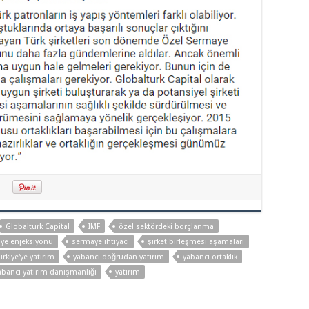
Globalturk Capital
IMF
özel sektördeki borçlanma
ye enjeksiyonu
sermaye ihtiyacı
şirket birleşmesi aşamaları
ürkiye'ye yatırım
yabancı doğrudan yatırım
yabancı ortaklık
abancı yatırım danışmanlığı
yatırım