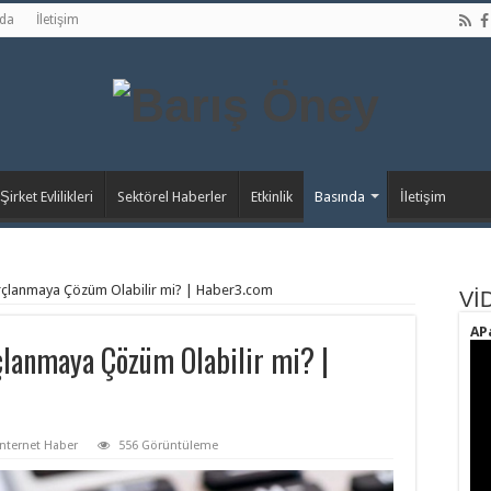
nda
İletişim
Şirket Evlilikleri
Sektörel Haberler
Etkinlik
Basında
İletişim
rçlanmaya Çözüm Olabilir mi? | Haber3.com
Vİ
AP
çlanmaya Çözüm Olabilir mi? |
İnternet Haber
556 Görüntüleme