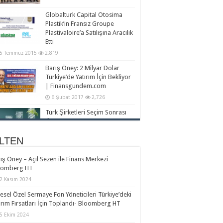
Globalturk Capital Otosima
Plastik’in Fransız Groupe
Plastivaloire’a Satılışına Aracılık
oomberg HT – 10 Aralık 2019
Etti
5 Temmuz 2015
2,819
Barış Öney: 2 Milyar Dolar
Türkiye’de Yatırım İçin Bekliyor
| Finansgundem.com
6 Şubat 2017
2,726
Türk Şirketleri Seçim Sonrası
Özel Sermaye (Private Equity)
Fonlarından Yatırım Alarak
Türkiye’de ve Dünyada Daha
LTEN
otürk TV – 9 Aralık 2019
lı Büyüyebilir
ış Öney – Açıl Sezen ile Finans Merkezi
8 Haziran 2015
2,591
oomberg HT
Yeni Özel Sermaye Fonlarının Gelmesi 150
2 Kasım 2024
k Şirketine Bağlı
esel Özel Sermaye Fon Yöneticileri Türkiye’deki
2 Mart 2015
2,209
ırım Fırsatları İçin Toplandı- Bloomberg HT
Türkiye’ye 5 Ayda 5 Kıtadan Yatırım |
5 Ekim 2024
riyet.com.tr