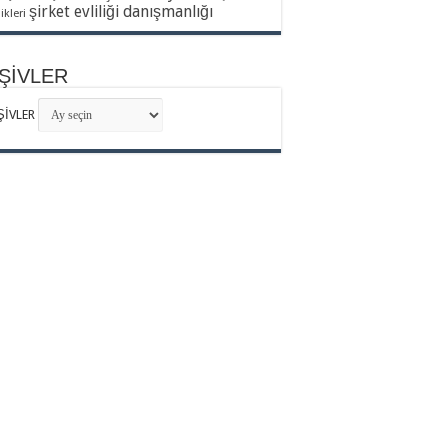
şirket evliliği danışmanlığı
8 Şubat 2024
likleri
ŞİVLER
ŞİVLER
oomberg HT - 27 Şubat 2018