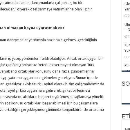
ri yaratmada uzman danışmanlarla çalışanlar, bu tür
Glo
7
ecekler.” diyerek özel sermaye yatırımlarına olan ilginin
Yar
APa
2
Kon
Ulu
6
man olmadan kaynak yaratmak zor
– G
2
Se
zman danışmanlar yardımıyla hazır hale gelmesi gerektiğinin
Kür
8
Yük
2
ların iş yapış yöntemleri farklı olabiliyor. Ancak ortak uygun bir
Haz
lar çıktığını görüyoruz. Yeterli öz sermayesi olmayan Türk
Kür
2
Top
ve yabancı ortaklıklar konusunu daha fazla gündemlerine
Ek
mlayıp yatırıma uygun hale gelmeleri gerekiyor. Bunun için de
2
Yük
SO
ı gerekiyor. Globalturk Capital olarak bizim çalışmalarımız da
“Me
Tür
Fun
potansiyel şirketi uygun hale getirerek, şirket birleşmesi
Gaz
sonrasında ortaklıkların başarı ile yürümesini sağlamaya yönelik
2
2
rin söz konusu ortaklıkları başarabilmesi için bu çalışmalara
2 T
ar ve ortaklığın gerçekleşmesi günümüz konjonktüründe ortalama
Yol
– D
ET
1
2
Bar
AB