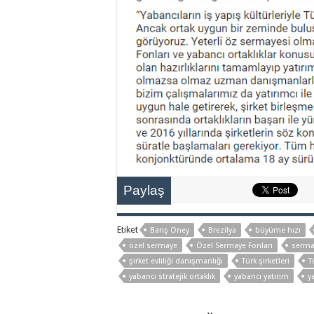
Paylaş
Etiket
Barış Öney
Brezilya
büyüme hızı
özel sermaye
Özel Sermaye Fonları
serma
şirket evliliği danışmanlığı
Türk şirketleri
T
yabancı stratejik ortaklık
yabancı yatırım
y