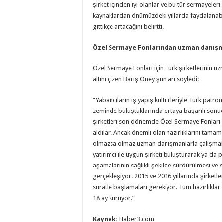
şirket içinden iyi olanlar ve bu tür sermayele
kaynaklardan önümüzdeki yıllarda faydalanabil
gittikçe artacağını belirtti.
Özel Sermaye Fonlarından uzman danış
Özel Sermaye Fonları için Türk şirketlerinin u
altını çizen Barış Öney şunları söyledi:
“Yabancıların iş yapış kültürleriyle Türk patron
zeminde buluştuklarında ortaya başarılı sonuç
şirketleri son dönemde Özel Sermaye Fonları 
aldılar. Ancak önemli olan hazırlıklarını tama
olmazsa olmaz uzman danışmanlarla çalışmalar
yatırımcı ile uygun şirketi buluşturarak ya da 
aşamalarının sağlıklı şekilde sürdürülmesi ve 
gerçekleşiyor. 2015 ve 2016 yıllarında şirketle
süratle başlamaları gerekiyor. Tüm hazırlıkl
18 ay sürüyor.”
Kaynak:
Haber3.com