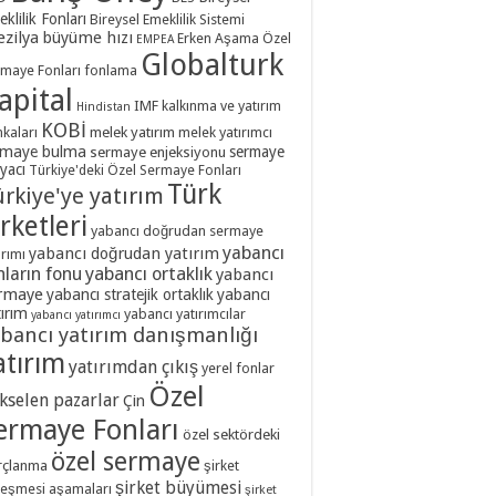
ketlerinin Dikkatine! | Milliyet.com.tr
oomberg HT - 15 Mayıs 2019
3 Ekim 2024
klilik Fonları
Bireysel Emeklilik Sistemi
7 Şubat 2015
1,796
ezilya
büyüme hızı
Erken Aşama Özel
EMPEA
ış Öney – Özlem Doğaner ile Paranın Yönü A
Globalturk
Girişim Sermayesi Fonları İçin Yeni Fırsatlar
a Tv
maye Fonları
fonlama
abilir
apital
2 Ekim 2024
IMF
kalkınma ve yatırım
Hindistan
 Haziran 2014
1,716
KOBİ
ış Öney – Özlem Doğaner ile Paranın Yönü A
kaları
melek yatırım
melek yatırımcı
Bireysel Emeklilik Sistemi Özel Sermaye
a Tv
rmaye bulma
sermaye
sermaye enjeksiyonu
larına Yatırım Yapabilmeli | Star.com.tr
iyacı
Türkiye'deki Özel Sermaye Fonları
 Mart 2024
Türk
 Mart 2015
1,662
rkiye'ye yatırım
esel Fonlara Türkiye’de Yatırıma Davet – Posta
irketleri
etesi
yabancı doğrudan sermaye
oomberg HT - 7 Ocak 2019
yabancı
yabancı doğrudan yatırım
8 Şubat 2024
ırımı
nların fonu
yabancı ortaklık
yabancı
slararası Yatırımcıya Türk Ekonomisini Anlattı –
rmaye
yabancı stratejik ortaklık
yabancı
ya Gazetesi
ırım
yabancı yatırımcılar
yabancı yatırımcı
bancı yatırım danışmanlığı
8 Şubat 2024
atırım
det Yılmaz: Hedefimiz Yatırımın Kalitesini
yatırımdan çıkış
yerel fonlar
ırmak – Hürriyet Gazetesi
Özel
kselen pazarlar
Çin
8 Şubat 2024
ermaye Fonları
özel sektördeki
hurbaşkanlığı Yatırım Ofisi Başkanı Dağlıoğlu:
özel sermaye
balturk Capital’in etkinliği son derece verimli
rçlanma
şirket
oomberg HT - 16 Mayıs 2018
ti
şirket büyümesi
leşmesi aşamaları
şirket